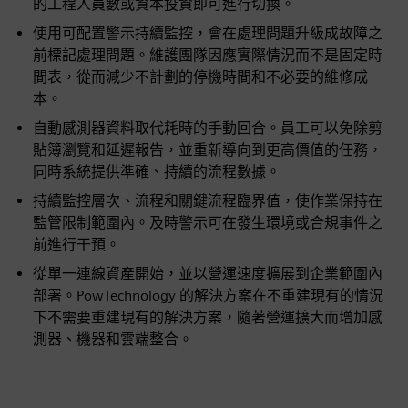
的工程人員數或資本投資即可進行切換。
使用可配置警示持續監控，會在處理問題升級成故障之
前標記處理問題。維護團隊因應實際情況而不是固定時
間表，從而減少不計劃的停機時間和不必要的維修成
本。
自動感測器資料取代耗時的手動回合。員工可以免除剪
貼簿瀏覽和延遲報告，並重新導向到更高價值的任務，
同時系統提供準確、持續的流程數據。
持續監控層次、流程和關鍵流程臨界值，使作業保持在
監管限制範圍內。及時警示可在發生環境或合規事件之
前進行干預。
從單一連線資產開始，並以營運速度擴展到企業範圍內
部署。PowTechnology 的解決方案在不重建現有的情況
下不需要重建現有的解決方案，隨著營運擴大而增加感
測器、機器和雲端整合。