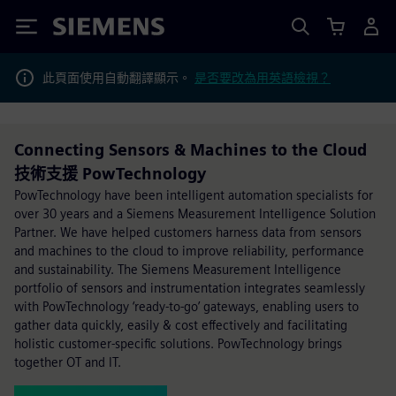
Siemens
此頁面使用自動翻譯顯示。
是否要改為用英語檢視？
Connecting Sensors & Machines to the Cloud
技術支援 PowTechnology
PowTechnology have been intelligent automation specialists for
over 30 years and a Siemens Measurement Intelligence Solution
Partner. We have helped customers harness data from sensors
and machines to the cloud to improve reliability, performance
and sustainability. The Siemens Measurement Intelligence
portfolio of sensors and instrumentation integrates seamlessly
with PowTechnology ‘ready-to-go’ gateways, enabling users to
gather data quickly, easily & cost effectively and facilitating
holistic customer-specific solutions. PowTechnology brings
together OT and IT.