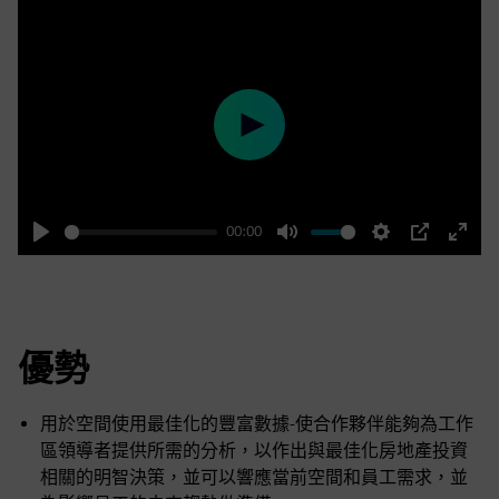
Play
00:00
Play
Mute
Settings
PIP
Enter
fulls
優勢
用於空間使用最佳化的豐富數據-使合作夥伴能夠為工作
區領導者提供所需的分析，以作出與最佳化房地產投資
相關的明智決策，並可以響應當前空間和員工需求，並