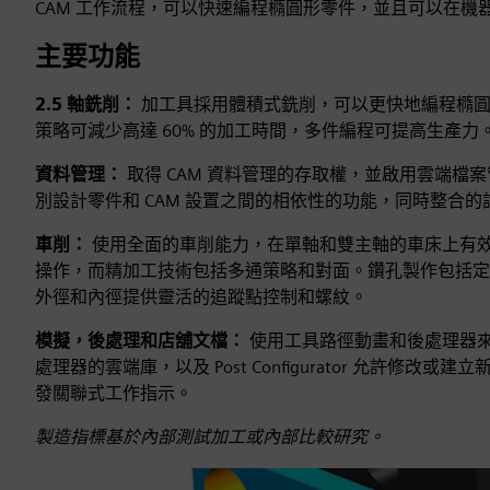
CAM 工作流程，可以快速編程橢圓形零件，並且可以在機器
主要功能
2.5 軸銑削：
加工具採用體積式銑削，可以更快地編程橢
策略可減少高達 60% 的加工時間，多件編程可提高生產力
資料管理：
取得 CAM 資料管理的存取權，並啟用雲端
別設計零件和 CAM 設置之間的相依性的功能，同時整合
車削：
使用全面的車削能力，在單軸和雙主軸的車床上有
操作，而精加工技術包括多通策略和對面。鑽孔製作包括定
外徑和內徑提供靈活的追蹤點控制和螺紋。
模擬，後處理和店舖文檔：
使用工具路徑動畫和後處理器來產生即
處理器的雲端庫，以及 Post Configurator 允許
發關聯式工作指示。
製造指標基於內部測試加工或內部比較研究。