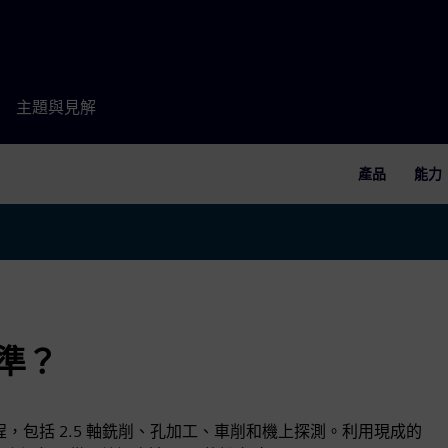
主題與見解
產品
能力
標準？
形零件編程，包括 2.5 軸銑削、孔加工、車削和機上探測。利用現成的