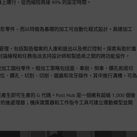
上運行，從而縮短高達 90% 的設定時間。
圓形零件，而以特徵為基礎的加工可自動化程式設計。高速加工
。
檔案管理，包括製造檔案的入庫和退出以及修訂控制。探索有助於識
的討論線程和任務指派支持設計師和製造商之間的跨功能協作。
效加工圓柱零件。粗加工策略包括面、車削、倒車、鑽孔和底切
位、鑽孔、切割、切削、鋸齒和攻牙操作，其中進行溝槽，可為
可生產的 G 代碼。Post Hub 是一個擁有超過 1,000 個後
修改或建立新的後處理器；機床建置器和工作指令工具可建立運動模型並開