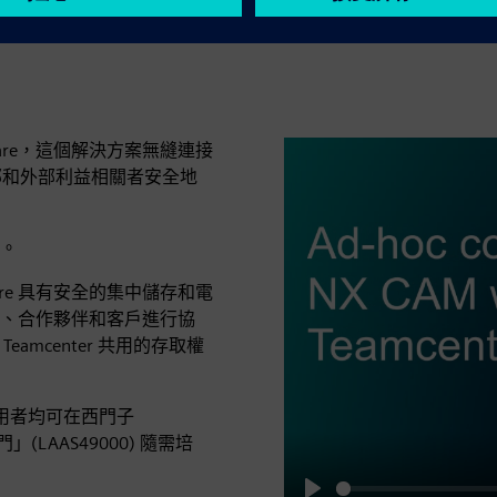
hare，這個解決方案無縫連接
內部和外部利益相關者安全地
。
are 具有安全的集中儲存和電
、合作夥伴和客戶進行協
amcenter 共用的存取權
權使用者均可在西門子
門」(LAAS49000) 隨需培