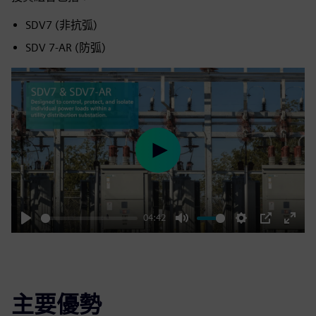
SDV7 (非抗弧)
SDV 7‑AR (防弧)
Play
04:42
Play
Mute
Settings
PIP
Enter
fulls
主要優勢