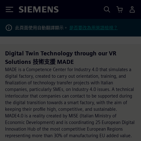
Siemens
此頁面使用自動翻譯顯示。
是否要改為用英語檢視？
Digital Twin Technology through our VR
Solutions 技術支援 MADE
MADE is a Competence Center for Industry 4.0 that simulates a
digital factory, created to carry out orientation, training, and
finalization of technology transfer projects with Italian
companies, particularly SMEs, on Industry 4.0 issues. A technical
interlocutor that companies can contact to be supported during
the digital transition towards a smart factory, with the aim of
keeping their profile high, competitive, and sustainable.
MADE4.0 is a reality created by MISE (Italian Ministry of
Economic Development) and is coordinating 25 European Digital
Innovation Hub of the most competitive European Regions
representing more than 30% of manufacturing EU added value.