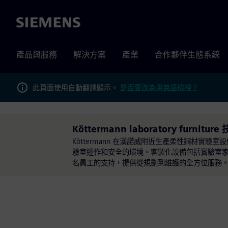
Siemens
產品與服務
解決方案
產業
合作夥伴生態系統
此頁面使用自動翻譯顯示。
是否要改為用英語檢視？
Köttermann laboratory furnitur
Köttermann 在漢諾威附近生產柔性鋼材實
驗室運作和安全的環境。客製化設備包括實驗室家具
名員工的支持，提供從規劃到維護的全方位服務