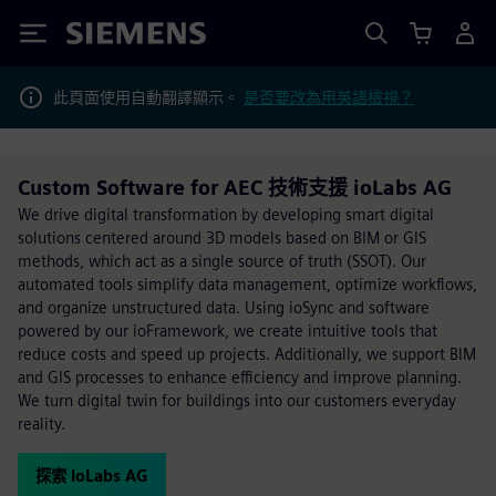
Siemens
此頁面使用自動翻譯顯示。
是否要改為用英語檢視？
Custom Software for AEC 技術支援 ioLabs AG
We drive digital transformation by developing smart digital
solutions centered around 3D models based on BIM or GIS
methods, which act as a single source of truth (SSOT). Our
automated tools simplify data management, optimize workflows,
and organize unstructured data. Using ioSync and software
powered by our ioFramework, we create intuitive tools that
reduce costs and speed up projects. Additionally, we support BIM
and GIS processes to enhance efficiency and improve planning.
We turn digital twin for buildings into our customers everyday
reality.
探索 ioLabs AG