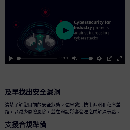
Play
11:01
Play
Mute
Settings
PIP
Enter
fulls
及早找出安全漏洞
清楚了解您目前的安全狀態。儘早識別技術漏洞和程序差
距，以減少風險風險，並在弱點影響營運之前解決弱點。
支援合規準備