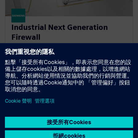
Industrial Next Generation
Firewall
Perimeter protection solution for industrial
automation with secure IT/OT segmentation, tested
and approved for Siemens process control systems.