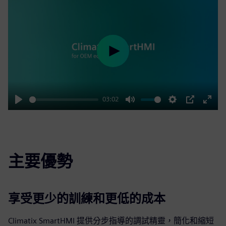
Play
03:02
Play
Mute
Settings
PIP
Enter
fulls
主要優勢
享受更少的訓練和更低的成本
Climatix SmartHMI 提供分步指導的調試精靈，簡化和縮短