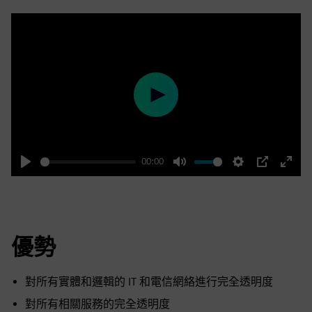
Play
00:00
Play
Mute
Settings
PIP
Enter
fulls
優勢
對所有實體和邏輯的 IT 和電信網絡進行完全透明度
對所有相關服務的完全透明度