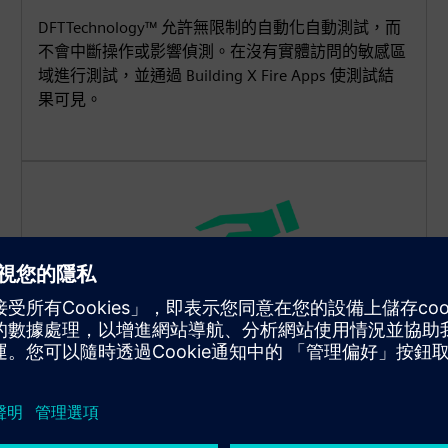
DFTTechnology™ 允許無限制的自動化自動測試，而
不會中斷操作或影響偵測。在沒有實體訪問的敏感區
域進行測試，並通過 Building X Fire Apps 使測試結
果可見。
向後兼容性和輕鬆的現代化