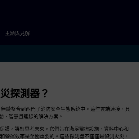
主題與見解
災探測器？
的最前沿，無縫整合到西門子消防安全生態系統中。這些雲端連接、具
主動、智慧且連線的解決方案。
與倫比的保護，讓您思考未來。它們旨在滿足醫療設施、資料中心和
和營運效率是至關重要的。這些探測器不僅僅是偵測火災，