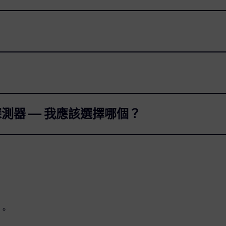
s 探測器 — 我應該選擇哪個？
。