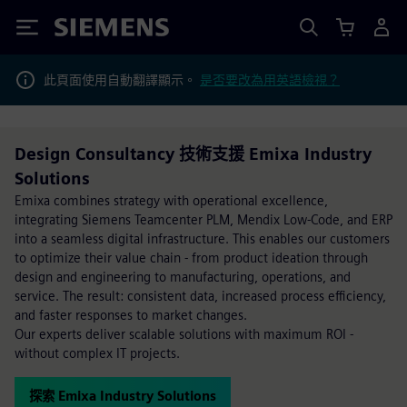
Siemens
此頁面使用自動翻譯顯示。
是否要改為用英語檢視？
Design Consultancy 技術支援 Emixa Industry
Solutions
Emixa combines strategy with operational excellence,
integrating Siemens Teamcenter PLM, Mendix Low-Code, and ERP
into a seamless digital infrastructure. This enables our customers
to optimize their value chain - from product ideation through
design and engineering to manufacturing, operations, and
service. The result: consistent data, increased process efficiency,
and faster responses to market changes.
Our experts deliver scalable solutions with maximum ROI -
without complex IT projects.
探索 Emixa Industry Solutions