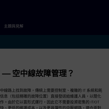
主題與見解
on X — 空中線故障管理？
線路上找到故障，傳統上需要控制室、複雜的 IT 系統和耗
理通過將故障信息（包括精確的故障位置）直接發送給維護人員，以簡化
。由於它以雲形式運行，因此它不需要投資密集的 IT/OT
快、更低的維護成本，以及更具彈性的中壓網路，適合面對