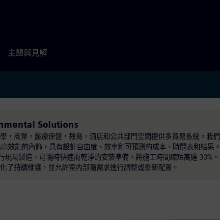
主題與見解
mental Solutions
命科學，商業，醫療保健，教育，酒店和公共部門空間提供多貿易系統。我
供高效能的內飾，具有設計自由度、效率和可預測的成本、時間表和結果
確地進行現場製造，可隨時快速而乾淨的安裝準備，將施工時間縮短高達 30%。
，簡化了持續維護，並允許室內部隨需求進行調整或重新配置。