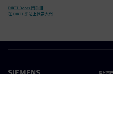
DIRTT Doors 門手冊
在 DIRTT 網站上探索大門
關於西
關於我
領導力
最新消