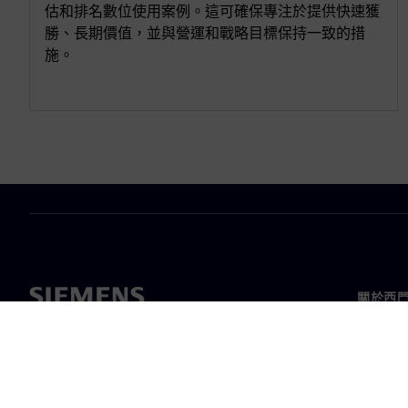
估和排名數位使用案例。這可確保專注於提供快速獲
勝、長期價值，並與營運和戰略目標保持一致的措
施。
關於西
關於我
領導力
最新消