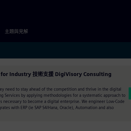
主題與見解
g for Industry 技術支援 DigiVisory Consulting
hey need to stay ahead of the competition and thrive in the digital
ng Services by applying methodologies for a systematic approach to
es necessary to become a digital enterprise. We engineer Low-Code
egrates with ERP (ie SAP S4/Hana, Oracle), Automation and also