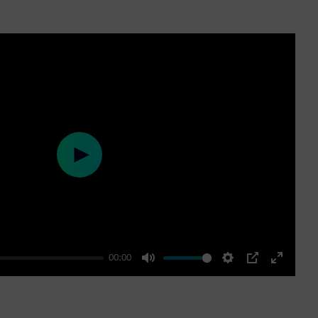
Play
00:00
Mute
Settings
PIP
Enter
fullscre