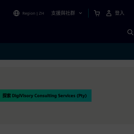
支援與社群
登入
Region
|
ZH
A
探索 DigiVisory Consulting Services (Pty)