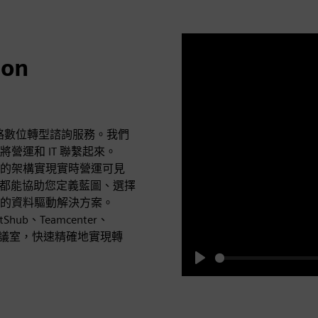
ion
的戰略數位轉型諮詢服務。我們
營運和 IT 聯繫起來。
的架構實現實時營運可見
們都能協助您定義藍圖、選擇
的資料驅動解決方案。
Shub、Teamcenter、
廠房到會議室，快速精確地實現轉
Play