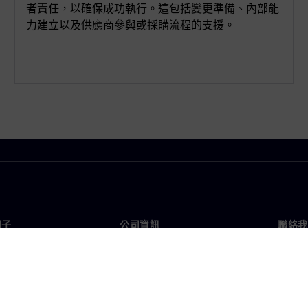
者責任，以確保成功執行。這包括變更準備、內部能
力建立以及供應商參與或採購流程的支援。
門子
公司資訊
聯絡我
們
公司
聯絡
投資人關係
全球
息及新聞
策略