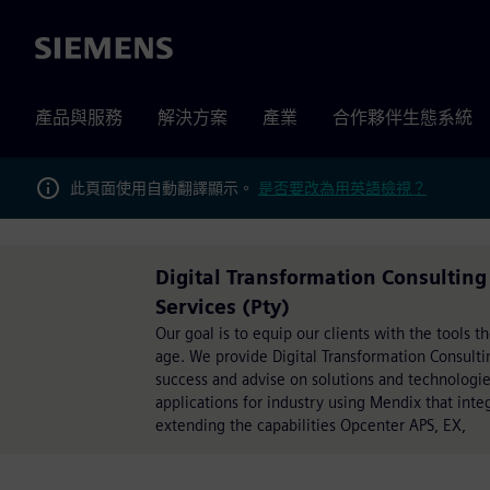
Siemens
產品與服務
解決方案
產業
合作夥伴生態系統
此頁面使用自動翻譯顯示。
是否要改為用英語檢視？
Digital Transformation Consultin
Services (Pty)
Our goal is to equip our clients with the tools t
age. We provide Digital Transformation Consulti
success and advise on solutions and technologi
applications for industry using Mendix that int
extending the capabilities Opcenter APS, EX,