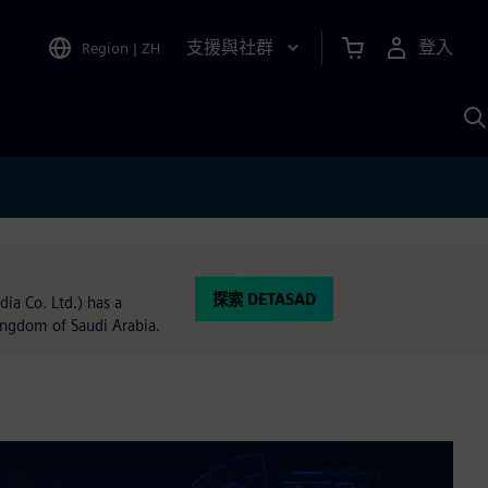
支援與社群
登入
Region
|
ZH
A
探索 DETASAD
ia Co. Ltd.) has a
ingdom of Saudi Arabia.