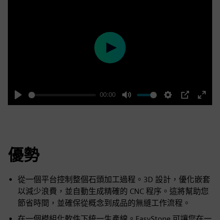
Play
00:00
Play
Mute
Settings
PIP
Enter
fulls
優勢
從一個平台控制整個石頭加工過程。3D 設計，優化嵌套
以減少浪費，並自動生成精確的 CNC 程序。這將幫助您
節省時間，並確保從概念到成品的無縫工作流程。
在一個模組化軟件下統一生產線。EasyStone 可讓您在一