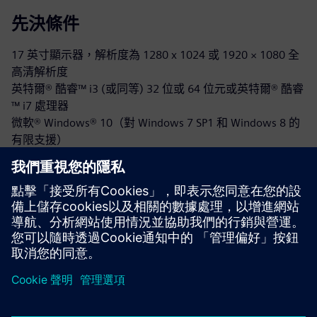
先決條件
17 英寸顯示器，解析度為 1280 x 1024 或 1920 × 1080 全
高清解析度
英特爾® 酷睿™ i3 (或同等) 32 位或 64 位元或英特爾® 酷睿
™ i7 處理器
微軟® Windows® 10（對 Windows 7 SP1 和 Windows 8 的
有限支援）
2 GB 或 8 GB（或更高）RAM
兼容 OpenGL®、NVIDIA® GeForce® GTX 系列或 AMD
Radeon™ RX 系列
硬盤或固態硬盤上可用 40 GB
雲端授權管理需要網際網路連線