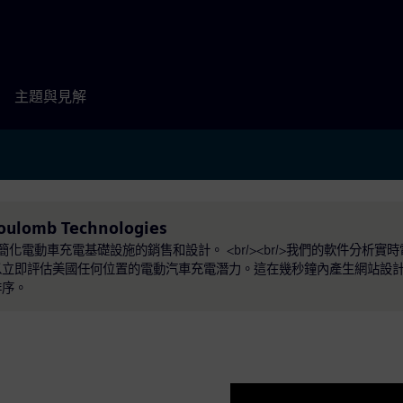
主題與見解
oulomb Technologies
台，可簡化電動車充電基礎設施的銷售和設計。 <br/><br/>我們的軟件分析
以立即評估美國任何位置的電動汽車充電潛力。這在幾秒鐘內產生網站設
排序。