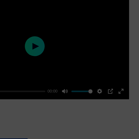
Play
00:00
Mute
Settings
PIP
Enter
fullscre