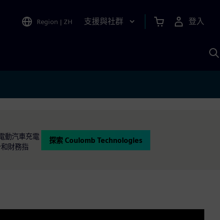
支援與社群
登入
Region
|
ZH
A
實時電動汽車充電
探索 Coulomb Technologies
計和財務指