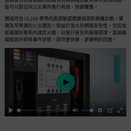
這可以對任何火災事件進行有效、快速響應。
通過符合 UL268 標準的高度敏感煙霧偵測和精確診斷，實
現及早準確的火災識別。受益於強大的網路安全性，包括加
密遠端存取和內建防火牆，以進行安全的遠端管理。雲端連
線能提供即時事件狀態，提供更快速、更聰明的回應。
Play
06:51
Play
Mute
Settings
PIP
Enter
fulls