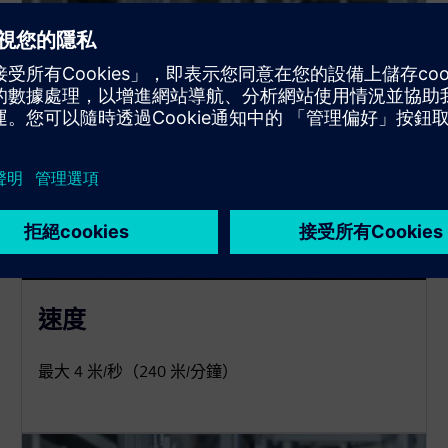
速度
最大 4 米/秒（240 米/分鐘）