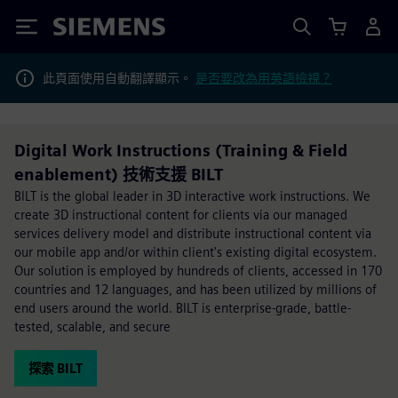
Siemens
此頁面使用自動翻譯顯示。
是否要改為用英語檢視？
Digital Work Instructions (Training & Field
enablement) 技術支援 BILT
BILT is the global leader in 3D interactive work instructions. We
create 3D instructional content for clients via our managed
services delivery model and distribute instructional content via
our mobile app and/or within client's existing digital ecosystem.
Our solution is employed by hundreds of clients, accessed in 170
countries and 12 languages, and has been utilized by millions of
end users around the world. BILT is enterprise-grade, battle-
tested, scalable, and secure
探索 BILT