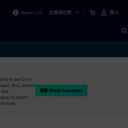
支援與社群
登入
Region
|
ZH
A
rily in the Czech
Prague, Brno, and an
探索 3Dees Industries
t and
ring for plastic
all-scale