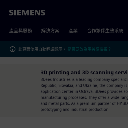
Siemens
產品與服務
解決方案
產業
合作夥伴生態系統
此頁面使用自動翻譯顯示。
是否要改為用英語檢視？
3D printing and 3D scanning ser
3Dees Industries is a leading company specializ
Republic, Slovakia, and Ukraine, the company is 
application center in Ostrava, 3Dees provides s
manufacturing processes. They offer a wide range
and metal parts. As a premium partner of HP 3D P
prototyping and industrial production