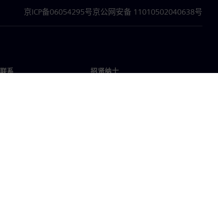
京ICP备06054295号
京公网安备 11010502040638号
联系
招贤纳士
招贤纳士
办事处
空缺职位
企业信息
隐私声明
Cookie 声明
使用条款
数字身份证
举报