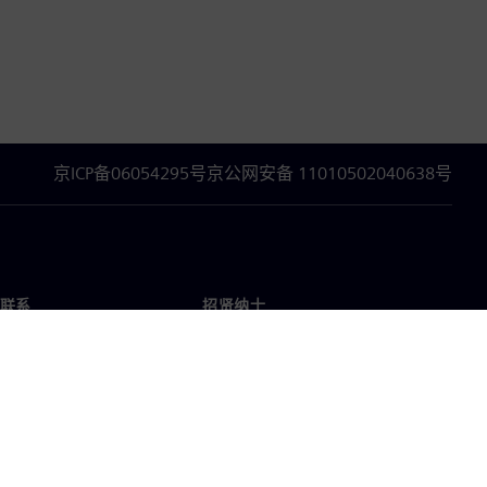
京ICP备06054295号
京公网安备 11010502040638号
联系
招贤纳士
招贤纳士
办事处
空缺职位