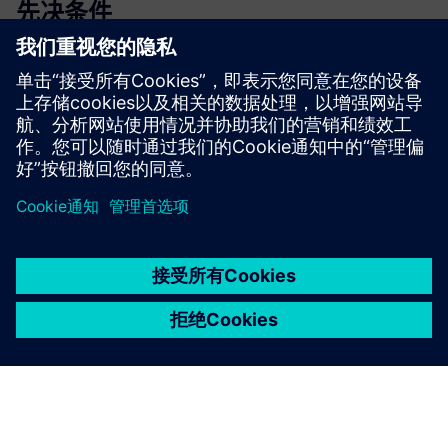
先决条件
.PDF 或 .CAD 格式的高分辨率、简洁的平面图。
WiFi 接入点位置信息，包括 x/y 坐标。
虚拟机设置（如果是本地 WiFi 网络）。
京ICP备06054295号
京公网安备 11010502040638号