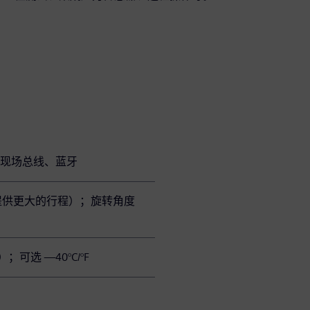
、基金会现场总线、蓝牙
要求提供更大的行程）；旋转角度
度）；可选 —40°C/°F