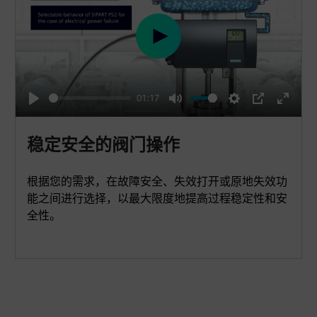
r
e
e
P
n
l
a
01:17
y
P
M
S
P
E
l
u
e
I
n
稳定安全的阀门操作
a
t
t
P
t
y
e
t
e
根据您的需求，在故障安全、失效打开或原地失效功
i
r
能之间进行选择，以最大限度地提高过程稳定性和安
n
f
全性。
g
u
s
l
l
s
c