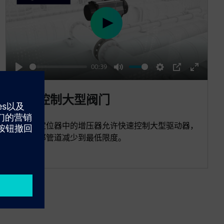
P
l
a
00:39
y
P
M
S
P
E
l
u
e
I
n
可靠控制大型阀门
a
t
t
P
t
y
e
t
e
集成在定位器中的增压器允许快速控制大型驱动器，
i
r
并将外部管道减少到最低限度。
n
f
g
u
s
l
l
s
c