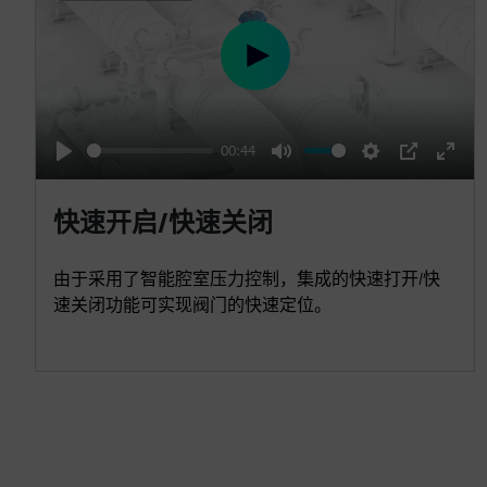
P
l
a
00:44
y
P
M
S
P
E
l
u
e
I
n
快速开启/快速关闭
a
t
t
P
t
y
e
t
e
由于采用了智能腔室压力控制，集成的快速打开/快
i
r
速关闭功能可实现阀门的快速定位。
n
f
g
u
s
l
l
s
c