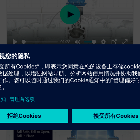
P
l
a
01:28
y
P
M
S
P
E
l
u
e
I
n
模块化带来的灵活性
a
t
t
P
t
y
e
t
e
通过简单地为您的特定定位器应用改造不同的模块，
i
r
您可以为您的设备实现最大的灵活性。
n
f
g
u
s
l
l
s
c