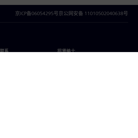
京ICP备06054295号
京公网安备 11010502040638号
联系
招贤纳士
招贤纳士
办事处
空缺职位
企业信息
隐私声明
Cookie 声明
使用条款
数字身份证
举报