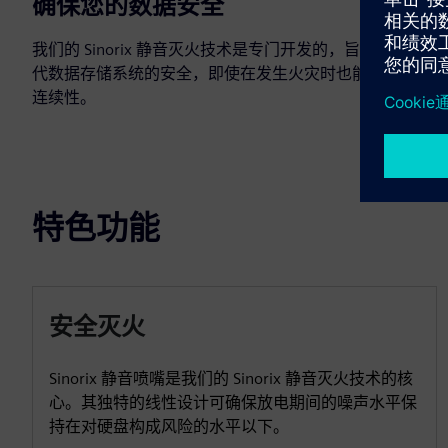
确保您的数据安全
我们的 Sinorix 静音灭火技术是专门开发的，旨在确保现
代数据存储系统的安全，即使在发生火灾时也能确保业务
连续性。
特色功能
安全灭火
Sinorix 静音喷嘴是我们的 Sinorix 静音灭火技术的核
心。其独特的线性设计可确保放电期间的噪声水平保
持在对硬盘构成风险的水平以下。