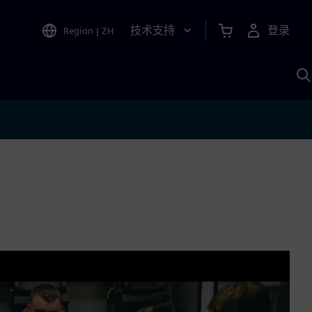
技术支持
登录
Region
|
ZH
A