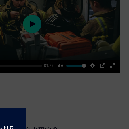
Play
01:23
Mute
Settings
PIP
Enter
fullscre