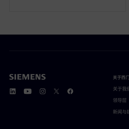
关于西
关于我
领导层
新闻与