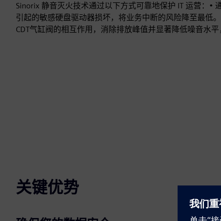
Sinorix 静音灭火技术通过以下方式可靠地保护 IT 运营：
引起的敏感硬盘驱动器损坏，将业务中断的风险降至最低。• 通
CDT气缸阀的相互作用，消除排放峰值并显著降低噪音水
关键优势