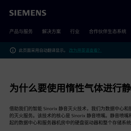
Siemens
产品与服务
解决方案
行业
合作伙伴生态系统
此页面采用自动翻译显示。
改为用英语查看？
为什么要使用惰性气体进行静
借助我们的智能 Sinorix 静音灭火技术，我们为数据中
的灭火服务。该技术的核心是 Sinorix 静音喷嘴。静音
起的数据中心和服务器机房中的硬盘驱动器和整个存储系统