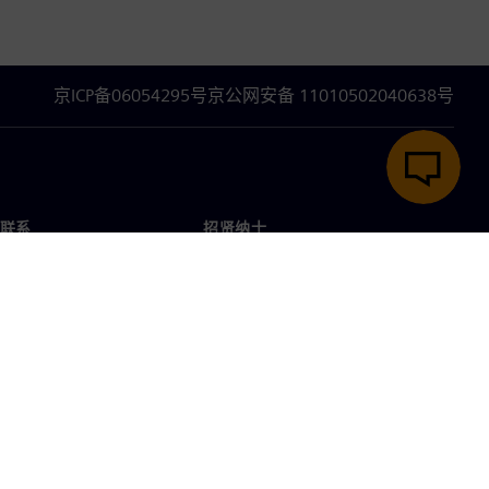
京ICP备06054295号
京公网安备 11010502040638号
联系
招贤纳士
招贤纳士
办事处
空缺职位