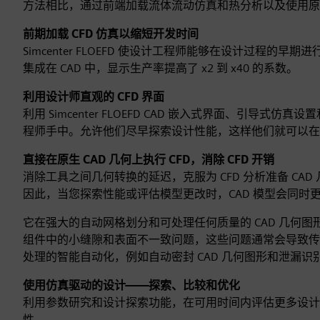
方法相比，通过前端加载流体流动仿真和热分析以及使用原生 C
前期加载 CFD 仿真以缩短开发时间
Simcenter FLOEFD 使设计工程师能够在设计过程
集成在 CAD 中，显示生产率提高了 x2 到 x40 的系数。
利用设计师直观的 CFD 界面
利用 Simcenter FLOEFD CAD 嵌入式界面、引
程师手中。允许他们尽早探索设计性能，这样他们就可以
直接在原生 CAD 几何上执行 CFD，消除 CFD 开销
消除工具之间几何转换的延迟，克服为 CFD 分析准备 CAD 几
因此，当您探索性能或评估模型更改时，CAD 模型会同时
它在强大的自动网格划分和可处理任何质量的 CAD 几何图形
组件中的小缝隙和表面不一致问题，这些问题通常会导致传统
处理的智能自动化，例如自动密封 CAD 几何图形和泄漏识
使用仿真驱动的设计——探索、比较和优化
利用参数研究和设计探索功能，在可用时间内评估更多设计选
性。