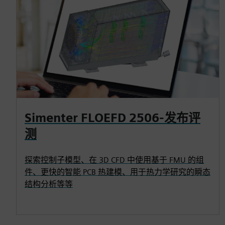
Simenter FLOEFD 2506-发布评
测
探索控制子模型、在 3D CFD 中使用基于 FMU 的组
件、更快的智能 PCB 热建模、用于热力学研究的瞬态
结构分析等等