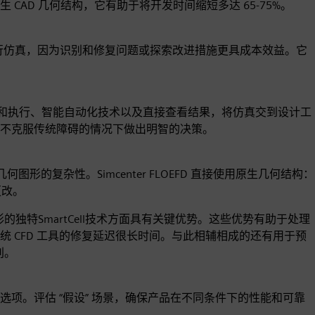
AD 几何结构，它有助于将开发时间缩短多达 65-75%。
的早期进行仿真，因为识别和修复问题或探索改进措施更具成本效益。它
导式仿真设置和执行、智能自动化技术以及直接查看结果，将仿真交到设计工
在不克服传统障碍的情况下做出明智的决策。
何图形的复杂性。Simcenter FLOEFD 直接使用原生几何结构：
更改。
的独特SmartCell技术方面具有关键优势。这些优势有助于处理
 CFD 工具的修复延迟很长时间。与此相辅相成的还有用于预
别。
项。评估 “假设” 场景，确保产品在不同条件下的性能和可靠