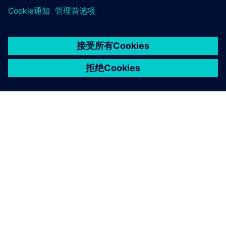
自动分段和参数化
阅读本白皮书，详细了解如何使用 Simcenter Culgi 在
粗粒度层面自动对复杂配方进行建模和仿真。