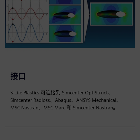
接口
S-Life Plastics 可连接到 Simcenter OptiStruct、
Simcenter Radioss、Abaqus、ANSYS Mechanical、
MSC Nastran、MSC Marc 和 Simcenter Nastran。