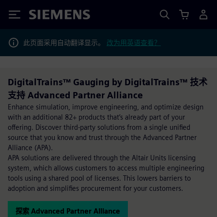
Siemens
此页面采用自动翻译显示。
改为用英语查看？
DigitalTrains™ Gauging by DigitalTrains™ 技术
支持 Advanced Partner Alliance
Enhance simulation, improve engineering, and optimize design
with an additional 82+ products that’s already part of your
offering. Discover third-party solutions from a single unified
source that you know and trust through the Advanced Partner
Alliance (APA).
APA solutions are delivered through the Altair Units licensing
system, which allows customers to access multiple engineering
tools using a shared pool of licenses. This lowers barriers to
adoption and simplifies procurement for your customers.
探索 Advanced Partner Alliance