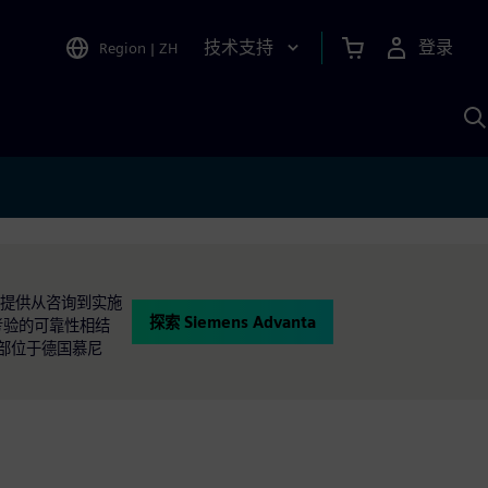
技术支持
登录
Region
|
ZH
A
ta提供从咨询到实施
探索 Siemens Advanta
经考验的可靠性相结
a总部位于德国慕尼