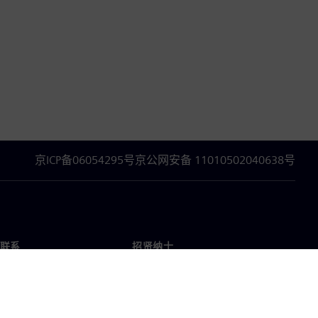
京ICP备06054295号
京公网安备 11010502040638号
联系
招贤纳士
招贤纳士
办事处
空缺职位