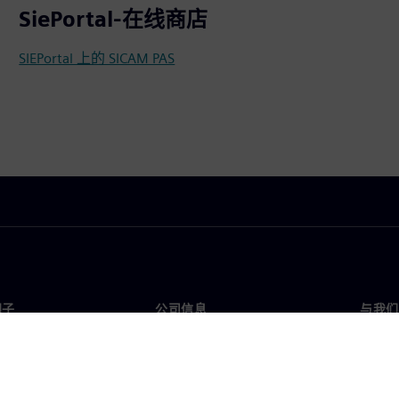
SiePortal-在线商店
SIEPortal 上的 SICAM PAS
门子
公司信息
与我们
们
公司
联系
投资者关系
全球