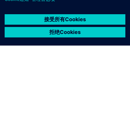
工业网络安全
Security 信息
为了保护工厂、系统、机器和网络免受网络威胁，必须实施
并持续维护一个全面的、最先进的工业安全概念。西门子的