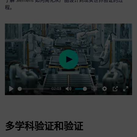
了解 Siemens 如何简化从产品设计到现实世界验证的过
程。
Play
02:03
Play
Mute
Enable
Settings
PIP
Enter
captions
fulls
多学科验证和验证