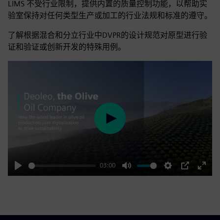
LIMS 不受行业限制，提供内置的质量控制功能，以帮助实
验室保持对任何类型生产或加工的行业法规和标准的遵守。
了解根据混合和分立行业中DVPR的设计规范对原型进行验
证和验证或创新开发的特殊用例。
Play
03:00
Play
Mute
Settings
PIP
Enter
fulls