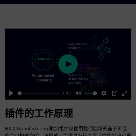
Play
01:02
Play
Mute
Settings
PIP
Enter
fulls
插件的工作原理
NX X Manufacturing 附加组件仅使用我们创新的基于价值
的许可模式交付，该模式可提供具有极高灵活性的经济实惠