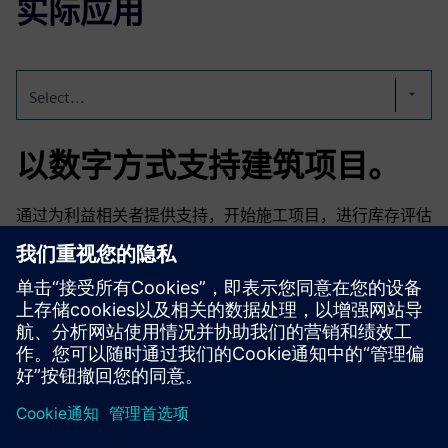
实际应用
Select...
以数字方式支持建筑项目。
通过为利益相关者提供支持，开始施工项目，进行库存评估
和 BIM 规划，通过数字双胞胎建造整个项目并将其带入使
用阶段。
为此，需要多个数字服务和合作伙伴。metaXD 提供 und 坐
标。
京ICP备06054295号
京公网安备 11010502040638号