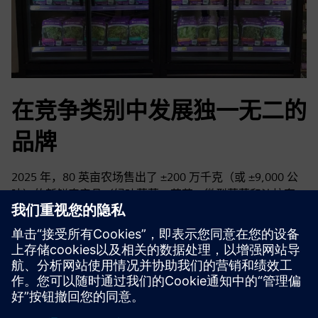
在竞争类别中发展独一无二的
品牌
2025 年，80 英亩农场售出了 ±200 万千克（或 ±9,000 公
吨）的新鲜农产品（绿叶蔬菜、草药、微型蔬菜和沙拉套
装）
盈利的单位经济效益，七个商业农场，为美国超过17,000
家超市供货，具有深厚的品牌忠诚度，业界领先的重复率和
速度证明了这一点。