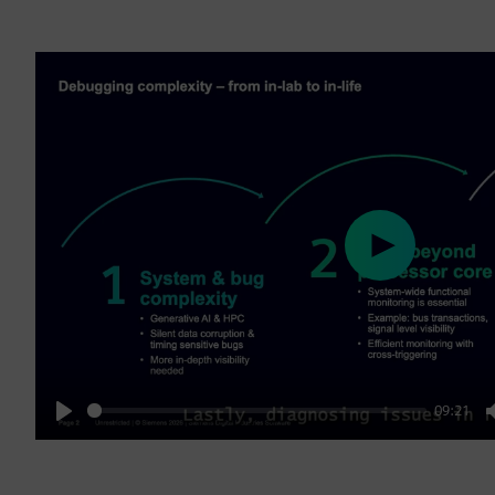
Play
09:21
Play