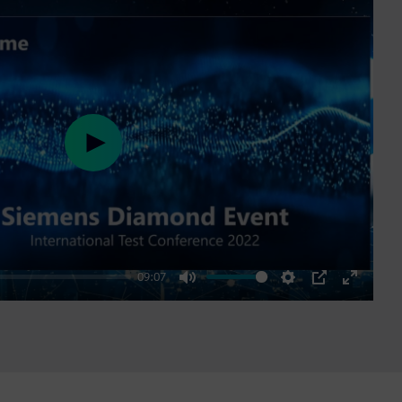
Play
09:07
Mute
Settings
PIP
Enter
fullscre