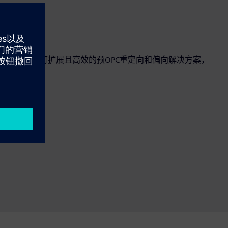
MCLBias重定向引擎提供可扩展且高效的预OPC重定向和偏向解决方案，