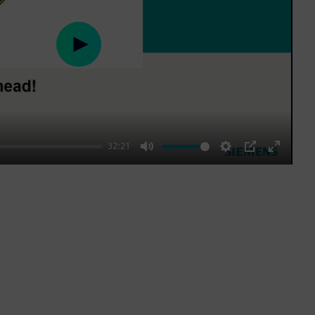
Play
32:21
Mute
Settings
PIP
Enter
fullscre