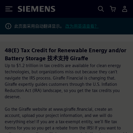
Siemens
此页面采用自动翻译显示。
改为用英语查看？
48(E) Tax Credit for Renewable Energy and/or
Battery Storage 技术支持 Giraffe
Up to $1.2 trillion in tax credits are available for clean energy
technologies, but organizations miss out because they can't
navigate the IRS process. Giraffe Financial is changing that.
Giraffe expertly guides customers through the U.S. Inflation
Reduction Act (IRA) landscape, so you get the tax credits you
deserve.
Go the Giraffe website at www.giraffe.financial, create an
account, upload your project information, and we will do
everything else! If you are a tax-exempt entity, we'll file tax
forms for you so you get a rebate from the IRS! If you want to