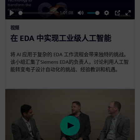
a
y
1:01:08
P
M
S
P
E
视频
l
u
e
I
n
在 EDA 中实现工业级人工智能
a
t
t
P
t
y
e
t
e
i
r
将 AI 应用于复杂的 EDA 工作流程会带来独特的挑战。
该小组汇集了Siemens EDA的负责人，讨论利用人工智
n
f
能转变电子设计自动化的挑战、经验教训和机遇。
g
u
s
l
l
s
c
r
e
e
P
n
l