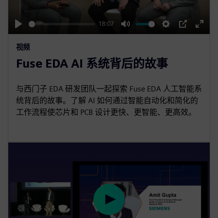
a
y
18:07
P
M
S
P
E
视频
l
u
e
I
n
Fuse EDA AI 系统背后的故事
a
t
t
P
t
y
e
t
e
i
r
与西门子 EDA 研发团队一起探索 Fuse EDA 人工智能系
统背后的故事。了解 AI 如何通过智能自动化和简化的
n
f
工作流程使芯片和 PCB 设计更快、更智能、更高效。
g
u
s
l
l
s
c
r
e
e
P