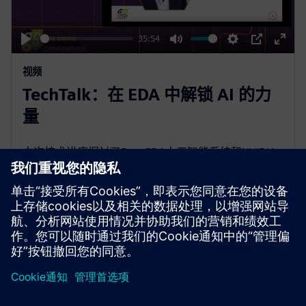
n
l
a
y
35:54
P
M
S
P
E
视频
l
u
e
I
n
TechTalk：在 EDA 中解锁 AI 的力
a
t
t
P
t
y
e
t
e
量
i
r
n
f
本次技术讲座探讨了Fuse EDA人工智能系统和NVIDIA
g
u
的硬件和软件技术堆栈如何协同工作，以改变EDA工作
s
l
流程并应对芯片开发中人工智能的独特挑战。
l
s
c
r
e
e
京ICP备06054295号
京公网安备 11010502040638号