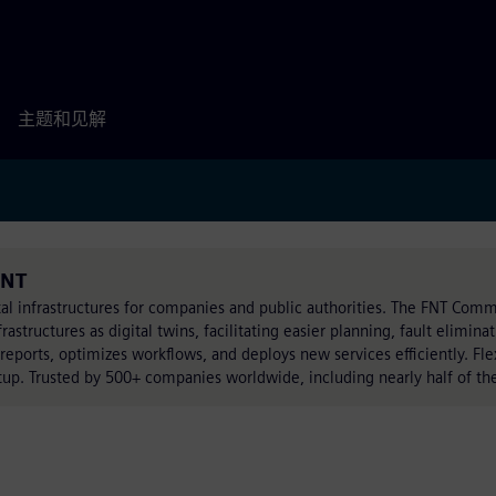
主题和见解
FNT
l infrastructures for companies and public authorities. The FNT Comma
structures as digital twins, facilitating easier planning, fault elimina
 reports, optimizes workflows, and deploys new services efficiently. Fle
up. Trusted by 500+ companies worldwide, including nearly half of th