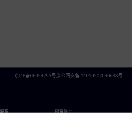
京ICP备06054295号
京公网安备 11010502040638号
联系
招贤纳士
招贤纳士