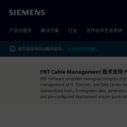
Siemens
产品与服务
解决方案
行业
合作伙伴生态系统
此页面采用自动翻译显示。
改为用英语查看？
FNT Cable Management 技术支持 
FNT Software simplifies managing complex digita
management of IT, Telecom, and Data Center infra
standardized tools, it integrates data, generates
and pre-configured deployment ensure quick set