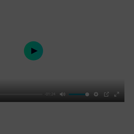
Play
-01:24
Mute
Settings
PIP
Enter
fullscre