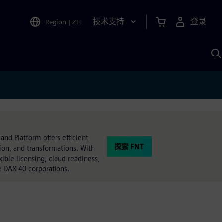
技术支持
登录
Region
|
ZH
A
nd Platform offers efficient
探索 FNT
tion, and transformations. With
xible licensing, cloud readiness,
e DAX-40 corporations.