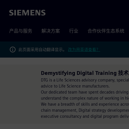
Siemens
产品与服务
解决方案
行业
合作伙伴生态系统
此页面采用自动翻译显示。
改为用英语查看？
Demystifying Digital Training 技
DTG is a Life Sciences advisory company, special
advice to Life Science manufacturers.
Our dedicated team have spent decades driving
understand the complex nature of working in hi
We have a breadth of skills and experience acro
chain management, Digital strategy developmen
executive consultancy and digital program deliv