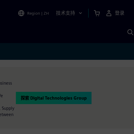
技术支持
登录
Region
|
ZH
A
usiness
We
探索 Digital Technologies Group
, Supply
between