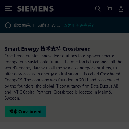
Siemens
此页面采用自动翻译显示。
改为用英语查看？
Smart Energy 技术支持 Crossbreed
Crossbreed creates innovative solutions to empower smarter
energy for a sustainable future. The mission is to connect all the
world's energy data with all the world's energy algorithms, to
offer easy access to energy optimization. It is called Crossbreed
EnergyOS. The company was founded in 2011 and is co-owned
by the founders, the global IT consultancy firm Data Ductus AB
and INTIC Capital Partners. Crossbreed is located in Malmö,
Sweden.
探索 Crossbreed