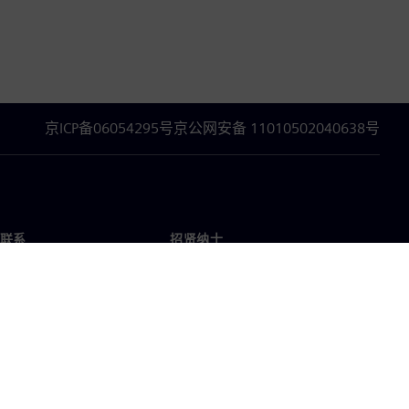
京ICP备06054295号
京公网安备 11010502040638号
联系
招贤纳士
招贤纳士
办事处
空缺职位