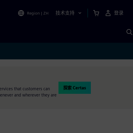
技术支持
登录
Region
|
ZH
A
探索 Certas
services that customers can
whenever and wherever they are