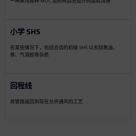
一种采用各种 MOC 加热样品池设计的提取溶液
小学 SHS
在某些情况下，包括合适的初级 SHS 以去除焦油、
萘、气溶胶等杂质
回程线
将管路返回到现在允许通风的工艺