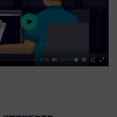
Play
02:16
Mute
Settings
PIP
Enter
fullscre