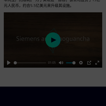
元人民币，约合5.5亿美元来升级其设施。
Play
01:05
Play
Mute
Settings
PIP
Enter
fulls